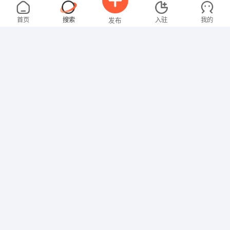
林女士
面议
08-08
不限区域
全职
高中
首页
搜索
入驻
我的
发布
文员
罗女士
4000-5000元
08-08
不限区域
全职
大专
招聘信息
求职简历
文员
温先生
2000-3000元
08-08
不限区域
全职
其他职位
吴先生
4000-5000元
08-08
不限区域
全职
大专