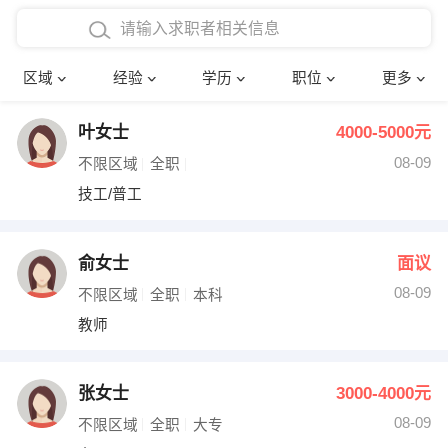
在校学生工作经验
本科
行政后勤
建筑装潢
确定
区域
经验
学历
职位
更多
三年以上工作经验
硕士
销售岗位
教师
叶女士
4000-5000元
四年以上工作经验
博士
文员
护士
08-09
不限区域
全职
五年以上工作经验
财务会计
传单派发
技工/普工
十年以上工作经验
超市零售
促销导购
俞女士
面议
网络IT
保健按摩
08-09
不限区域
全职
本科
教师
快递员
前台接待
收银员
技术员/工程师
张女士
3000-4000元
08-09
水电/机修
部门经理
不限区域
全职
大专