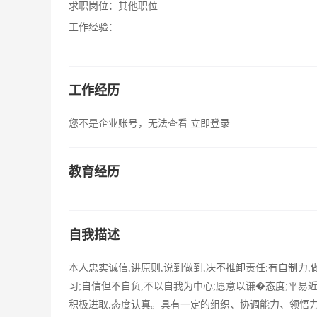
求职岗位：
其他职位
工作经验：
工作经历
您不是企业账号，无法查看
立即登录
教育经历
自我描述
本人忠实诚信,讲原则,说到做到,决不推卸责任;有自制力
习;自信但不自负,不以自我为中心;愿意以谦�态度;平易
积极进取,态度认真。具有一定的组织、协调能力、领悟力