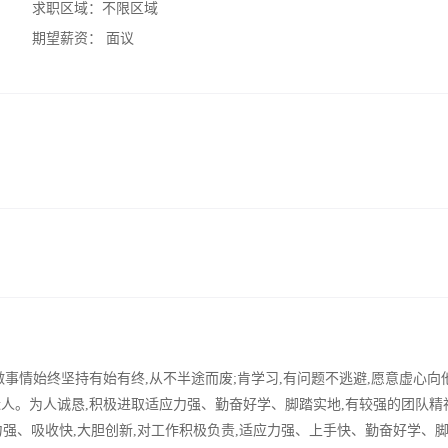
求职区域：
不限区域
期望薪资：
面议
,做事情始终坚持有始有终,从不半途而废;肯学习,有问题不逃避,愿意虚心向
近人。为人诚恳,积极进取适应力强、勤奋好学、脚踏实地,有较强的团队精
强、吸收快,大胆创新,对工作积极负责,适应力强、上手快、勤奋好学、