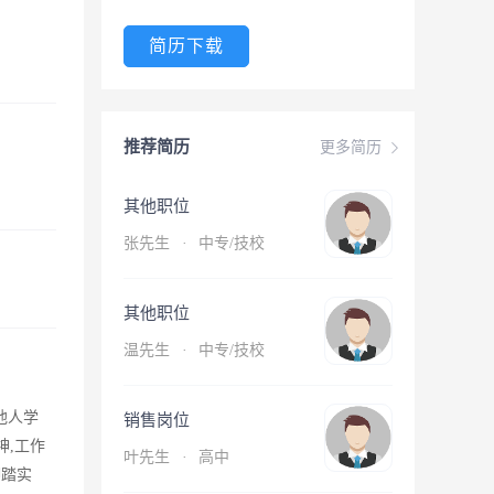
简历下载
推荐简历
更多简历
其他职位
张先生
·
中专/技校
其他职位
温先生
·
中专/技校
他人学
销售岗位
神,工作
叶先生
·
高中
脚踏实