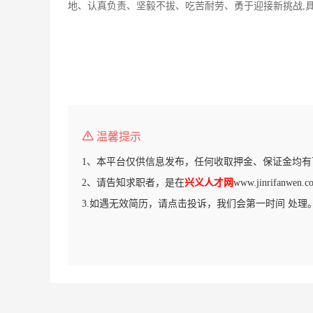
地、认真负责、坚毅不拔、吃苦耐劳、勇于迎接新挑战,
温馨提示
1、本平台仅供信息发布，任何收取押金、保证金均有
2、请告知求职者，是在
兴义人才网
www.jinrifan
3.如遇无效简历，请点击投诉，我们会第一时间 处理